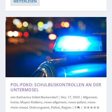
WEITERLESEN
POL-PDKO: SCHULBUSKONTROLLEN AN DER
UNTERMOSEL
von
Katharina Göbel-Backendorf
|
Dez. 17, 2024
|
Allgemein
,
home
,
Mayen-Koblenz
,
news-allgemein
,
news-polizei
,
news-
rhein-mosel
,
Ordnungsamt
,
Polizei
,
Region
|
0
|