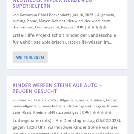
SUPERHELFERN
von
Katharina Göbel-Backendorf
|
Juli 10, 2025
|
Allgemein
,
bildung
,
home
,
Mayen-Koblenz
,
Neuwied
,
Neuwied
,
news-
rhein-mosel
,
Ordnungsamt
,
Region
|
0
|
Erste-Hilfe-Projekt schult Kinder der Landesschule
für Gehörlose Spielerisch Erste-Hilfe-Wissen im...
WEITERLESEN
KINDER WERFEN STEINE AUF AUTO –
ZEUGEN GESUCHT
von
buero
|
Feb. 26, 2025
|
Allgemein
,
home
,
Koblenz
,
kultur
,
news-allgemein
,
news-koblenz
,
Ordnungsamt
,
Region
,
Rhein-
Lahn-Kreis
,
Rheinland-Pfalz
,
sonstiges
|
0
|
Ludwigshafen (ots) – Am Dienstagmittag (25.02.2025),
gegen 13:20 Uhr, warfen zwei Kinder Steine von der