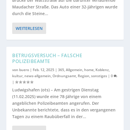
Brücke der Wattstraße auf die darunter verlaufende
Maudacher Straße. Das Auto einer 32-Jährigen wurde
durch die Steine...
WEITERLESEN
BETRUGSVERSUCH – FALSCHE
POLIZEIBEAMTE
von
buero
|
Feb. 12, 2025
|
365
,
Allgemein
,
home
,
Koblenz
,
kultur
,
news-allgemein
,
Ordnungsamt
,
Region
,
sonstiges
|
0
|
Ludwigshafen (ots) – Am gestrigen Dienstag
(11.02.2025) wurde eine 78-Jährige von einem
angeblichen Polizeibeamten angerufen. Der
Unbekannte berichtete, dass es in den vergangenen
Tagen zu einem Raubüberfall in der...