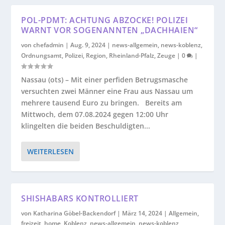
POL-PDMT: ACHTUNG ABZOCKE! POLIZEI
WARNT VOR SOGENANNTEN „DACHHAIEN“
von
chefadmin
|
Aug. 9, 2024
|
news-allgemein
,
news-koblenz
,
Ordnungsamt
,
Polizei
,
Region
,
Rheinland-Pfalz
,
Zeuge
|
0
|
Nassau (ots) – Mit einer perfiden Betrugsmasche
versuchten zwei Männer eine Frau aus Nassau um
mehrere tausend Euro zu bringen. Bereits am
Mittwoch, dem 07.08.2024 gegen 12:00 Uhr
klingelten die beiden Beschuldigten...
WEITERLESEN
SHISHABARS KONTROLLIERT
von
Katharina Göbel-Backendorf
|
März 14, 2024
|
Allgemein
,
freizeit
,
home
,
Koblenz
,
news-allgemein
,
news-koblenz
,