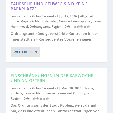
FAHRSPUR UND GEHWEG SIND KEINE
PARKPLÄTZE
von
Katharina Göbel-Backendorf
|
Juli 9, 2026
|
Allgemein
,
home
,
Mayen-Koblenz
,
Neuwied
,
Neuwied
,
news-polizei
,
news-
rhein-mosel
,
Ordnungsamt
,
Region
|
0
|
Ordnungsamt kündigt verstärkte Kontrollen in der
Innenstadt an – Konsequentes Vorgehen gegen...
WEITERLESEN
EINSCHRÄNKUNGEN IN DER KARWOCHE
UND AN OSTERN
von
Katharina Göbel-Backendorf
|
März 30, 2026
|
home
,
Koblenz
,
news-koblenz
,
news-rhein-mosel
,
Ordnungsamt
,
Region
|
0
|
Das Ordnungsamt der Stadt Koblenz weist darauf
hin, dass alle öffentlichen Tanzveranstaltungen von