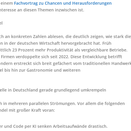
i einem
Fachvortrag zu Chancen und Herausforderungen
Interesse an diesen Themen inzwischen ist.
el
h an konkreten Zahlen ablesen, die deutlich zeigen, wie stark di
n in der deutschen Wirtschaft hervorgebracht hat. Früh
ttlich 23 Prozent mehr Produktivität als vergleichbare Betriebe.
 Firmen verdoppelte sich seit 2022. Diese Entwicklung betrifft
ndern erstreckt sich breit gefächert vom traditionellen Handwer
el bis hin zur Gastronomie und weiteren
delle in Deutschland gerade grundlegend umkrempeln
ich in mehreren parallelen Strömungen. Vor allem die folgenden
del mit großer Kraft voran:
lder und Code per KI senken Arbeitsaufwände drastisch.