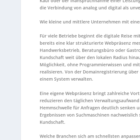
Kauf oder der Inanspruchnahme einer Leistung
die Verbindung von analog und digital als un
Wie kleine und mittlere Unternehmen mit eine
Für viele Betriebe beginnt die digitale Reise m
bereits eine klar strukturierte Webpräsenz mes
Handwerksbetrieb, Beratungsbüro oder Gastro
Kundschaft weit über den lokalen Radius hina
Möglichkeit, ohne Programmierwissen und mit
realisieren. Von der Domainregistrierung über 
einem System verwalten.
Eine eigene Webpräsenz bringt zahlreiche Vor
reduzieren den täglichen Verwaltungsaufwand 
Hemmschwelle für Anfragen deutlich senken und
Ergebnissen von Suchmaschinen nachweislich st
Kundschaft.
Welche Branchen sich am schnellsten anpasse