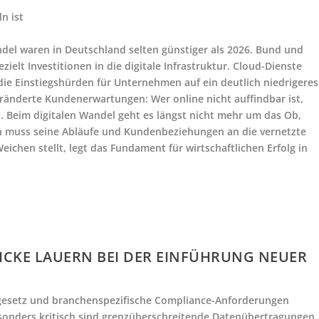
n ist
el waren in Deutschland selten günstiger als 2026. Bund und
elt Investitionen in die digitale Infrastruktur. Cloud-Dienste
die Einstiegshürden für Unternehmen auf ein deutlich niedrigeres
eränderte Kundenerwartungen: Wer online nicht auffindbar ist,
z. Beim digitalen Wandel geht es längst nicht mehr um das Ob,
n muss seine Abläufe und Kundenbeziehungen an die vernetzte
eichen stellt, legt das Fundament für wirtschaftlichen Erfolg in
ICKE LAUERN BEI DER EINFÜHRUNG NEUER
gesetz und branchenspezifische Compliance-Anforderungen
onders kritisch sind grenzüberschreitende Datenübertragungen