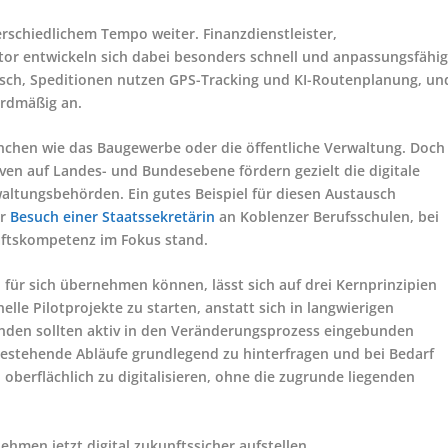
rschiedlichem Tempo weiter. Finanzdienstleister,
or entwickeln sich dabei besonders schnell und anpassungsfähig
isch, Speditionen nutzen GPS-Tracking und KI-Routenplanung, un
ardmäßig an.
anchen wie das Baugewerbe oder die öffentliche Verwaltung. Doch
tiven auf Landes- und Bundesebene fördern gezielt die digitale
ltungsbehörden. Ein gutes Beispiel für diesen Austausch
er
Besuch einer Staatssekretärin
an Koblenzer Berufsschulen, bei
ftskompetenz im Fokus stand.
für sich übernehmen können, lässt sich auf drei Kernprinzipien
elle Pilotprojekte zu starten, anstatt sich in langwierigen
enden sollten aktiv in den Veränderungsprozess eingebunden
 bestehende Abläufe grundlegend zu hinterfragen und bei Bedarf
h oberflächlich zu digitalisieren, ohne die zugrunde liegenden
hmen jetzt digital zukunftssicher aufstellen