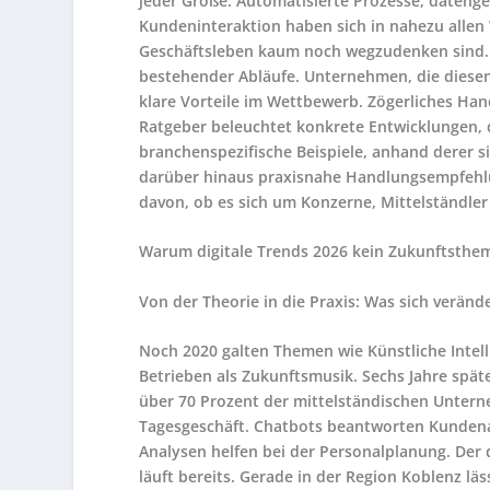
jeder Größe. Automatisierte Prozesse, daten
Kundeninteraktion haben sich in nahezu allen W
Geschäftsleben kaum noch wegzudenken sind. N
bestehender Abläufe. Unternehmen, die diesen 
klare Vorteile im Wettbewerb. Zögerliches Ha
Ratgeber beleuchtet konkrete Entwicklungen, 
branchenspezifische Beispiele, anhand derer si
darüber hinaus praxisnahe Handlungsempfehlu
davon, ob es sich um Konzerne, Mittelständle
Warum digitale Trends 2026 kein Zukunftsthema
Von der Theorie in die Praxis: Was sich veränd
Noch 2020 galten Themen wie Künstliche Intell
Betrieben als Zukunftsmusik. Sechs Jahre späte
über 70 Prozent der mittelständischen Unter
Tagesgeschäft. Chatbots beantworten Kundena
Analysen helfen bei der Personalplanung. Der d
läuft bereits. Gerade in der Region Koblenz läs