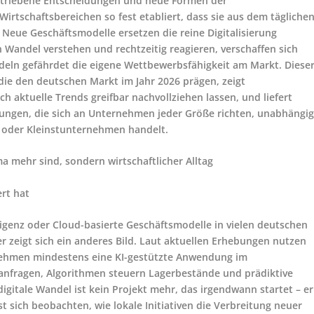
getriebene Entscheidungen und neue Formen der
irtschaftsbereichen so fest etabliert, dass sie aus dem tägliche
eue Geschäftsmodelle ersetzen die reine Digitalisierung
Wandel verstehen und rechtzeitig reagieren, verschaffen sich
ndeln gefährdet die eigene Wettbewerbsfähigkeit am Markt. Diese
die den deutschen Markt im Jahr 2026 prägen, zeigt
ch aktuelle Trends greifbar nachvollziehen lassen, und liefert
ngen, die sich an Unternehmen jeder Größe richten, unabhängi
r oder Kleinstunternehmen handelt.
 mehr sind, sondern wirtschaftlicher Alltag
ert hat
igenz oder Cloud-basierte Geschäftsmodelle in vielen deutschen
r zeigt sich ein anderes Bild. Laut aktuellen Erhebungen nutzen
nehmen mindestens eine KI-gestützte Anwendung im
nfragen, Algorithmen steuern Lagerbestände und prädiktive
igitale Wandel ist kein Projekt mehr, das irgendwann startet – er
st sich beobachten, wie lokale Initiativen die Verbreitung neuer