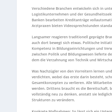
Verschiedene Branchen entwickeln sich in unte
Logistikunternehmen und der Gesundheitssekt
Banken bearbeiten Kreditanträge vollautomat
Arztpraxen bieten Videosprechstunden stand
Langsamer reagieren traditionell geprägte Br
auch dort bewegt sich etwas. Politische Initia
Kompetenz in Bildungseinrichtungen und Verwa
zwischen Politik und Bildungswesen lieferte d
dem die Verzahnung von Technik und Wirtscha
Was Nachzügler von den Vorreitern lernen und 
verdichten, wobei das erste darin besteht, schn
Gesamtkonzepten zu verlieren. Alle Mitarbeit
werden. Drittens braucht es die Bereitschaft,
vollständig neu zu denken, anstatt sie lediglic
Strukturen zu verändern.
Konkrete Maßnahmen: So lässt sich ein Unterne