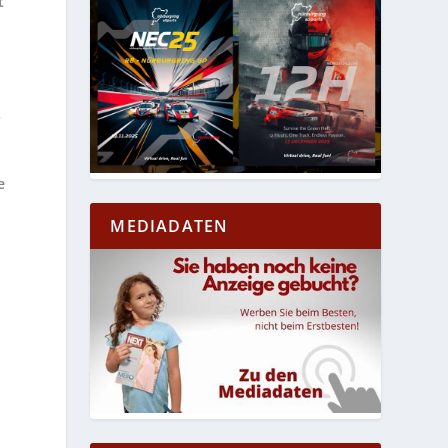
t
s
e
MEDIADATEN
n