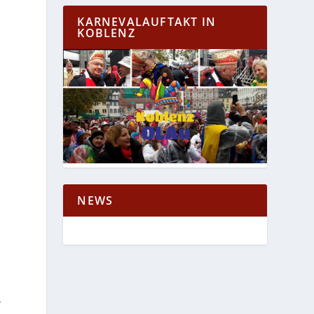
KARNEVALAUFTAKT IN
h
KOBLENZ
NEWS
.