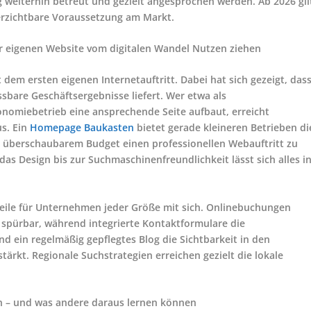
 weiterhin betreut und gezielt angesprochen werden. Ab 2026 gil
verzichtbare Voraussetzung am Markt.
r eigenen Website vom digitalen Wandel Nutzen ziehen
it dem ersten eigenen Internetauftritt. Dabei hat sich gezeigt, das
sbare Geschäftsergebnisse liefert. Wer etwa als
nomiebetrieb eine ansprechende Seite aufbaut, erreicht
us. Ein
Homepage Baukasten
bietet gerade kleineren Betrieben di
 überschaubarem Budget einen professionellen Webauftritt zu
das Design bis zur Suchmaschinenfreundlichkeit lässt sich alles i
teile für Unternehmen jeder Größe mit sich. Onlinebuchungen
spürbar, während integrierte Kontaktformulare die
 ein regelmäßig gepflegtes Blog die Sichtbarkeit in den
ärkt. Regionale Suchstrategien erreichen gezielt die lokale
n – und was andere daraus lernen können