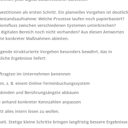
vestitionen als ersten Schritt. Ein planvolles Vorgehen ist deutlic
 Bestandsaufnahme: Welche Prozesse laufen noch papierbasiert?
tionsfluss zwischen verschiedenen Systemen unterbrechen?
digitalen Bereich noch nicht vorhanden? Aus diesen Antworten
Liste konkreter Maßnahmen ableiten.
olgende strukturierte Vorgehen besonders bewährt, das in
iche Ergebnisse liefert:
auftragten im Unternehmen benennen
rten, z. B. einem Online-Terminbuchungssystem
einbinden und Berührungsängste abbauen
ie anhand konkreter Kennzahlen anpassen
t alles intern lösen zu wollen.
t. Stetige kleine Schritte bringen langfristig bessere Ergebnisse