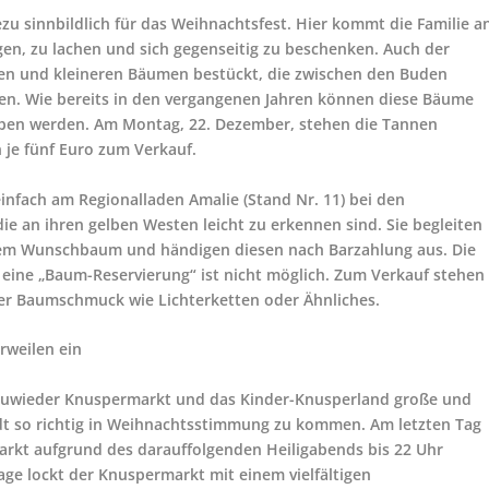
u sinnbildlich für das Weihnachtsfest. Hier kommt die Familie a
n, zu lachen und sich gegenseitig zu beschenken. Auch der
ren und kleineren Bäumen bestückt, die zwischen den Buden
gen. Wie bereits in den vergangenen Jahren können diese Bäume
rben werden. Am Montag, 22. Dezember, stehen die Tannen
 je fünf Euro zum Verkauf.
nfach am Regionalladen Amalie (Stand Nr. 11) bei den
e an ihren gelben Westen leicht zu erkennen sind. Sie begleiten
hrem Wunschbaum und händigen diesen nach Barzahlung aus. Die
ne „Baum-Reservierung“ ist nicht möglich. Zum Verkauf stehen
er Baumschmuck wie Lichterketten oder Ähnliches.
rweilen ein
Neuwieder Knuspermarkt und das Kinder-Knusperland große und
adt so richtig in Weihnachtsstimmung zu kommen. Am letzten Tag
rkt aufgrund des darauffolgenden Heiligabends bis 22 Uhr
age lockt der Knuspermarkt mit einem vielfältigen