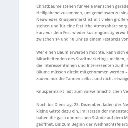
Christbäume stehen für viele Menschen geradez
Heiligabend zusammen, um gemeinsam zu singe
Neuwieder Knuspermarkt ist mit vielen größe
stehen und für eine festliche Atmosphäre sor
kurz vor dem Fest wieder kostengünstig erwo
zwischen 14 und 18 Uhr zu einem Festpreis von
Wer einen Baum erwerben möchte, kann sich ei
Mitarbeitenden des Stadtmarketings melden, di
die Interessentinnen und Interessenten zu i
Bäume müssen direkt mitgenommen werden – ei
zudem nur die Tannen selbst und nicht etwaig
Knuspermarkt lädt zum vorweihnachtlichen Ve
Noch bis Dienstag, 23. Dezember, laden der 
kleine Gäste dazu ein, im Herzen der Innenst
haben die gastronomischen Stände auf dem Ma
geöffnet. Bis zum Beginn der Weihnachtsfeiert