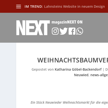
IM TREND:
Lahnsteins Website in neuem Design
WEIHNACHTSBAUMVER
Gepostet von
Katharina Göbel-Backendorf
|
D
Neuwied
,
news-allg
Ein Stück Neuwieder Weihnachtsmarkt für die eig