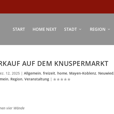
START
HOME NEXT
STADT
REGION
KAUF AUF DEM KNUSPERMARKT
ez. 12, 2025
|
Allgemein
,
freizeit
,
home
,
Mayen-Koblenz
,
Neuwied
emein
,
Region
,
Veranstaltung
|
enen vier Wände