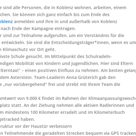
e sind alle Personen, die in Koblenz wohnen, arbeiten, einem
chen. Sie können sich ganz einfach bis zum Ende des
oblenz
anmelden und ihre in und außerhalb von Koblenz
 nach Ende der Kampagne eintragen.
 sind zur Teilnahme aufgerufen, um ein Verständnis für die
 entwickeln. Sie sind die Entscheidungsträger*innen, wenn es u
 Klimaschutz vor Ort geht.
ivste Schule gesucht. Im Mittelpunkt des Schulradeln-
digen Mobilität von Kindern und Jugendlichen. Hier sind Eltern
„Elterntaxi“ – einen positiven Einfluss zu nehmen. Am besten gelan
dem Asterstein. Team-Leaderin Anna Grüterich gab den
 „nur vorübergehend“ frei und strebt mit Ihrem Team die
samtwert von 9.000 € findet im Rahmen der Klimaanpassungswoch
nplatz statt. An der Ziehung nehmen alle aktiven Radlerinnen und
aum mindestens 100 Kilometer erradelt und im Kilometerbuch
getracked haben.
ruktur vor der Haustür verbessern
n Teilnehmende die geradelten Strecken bequem via GPS tracke