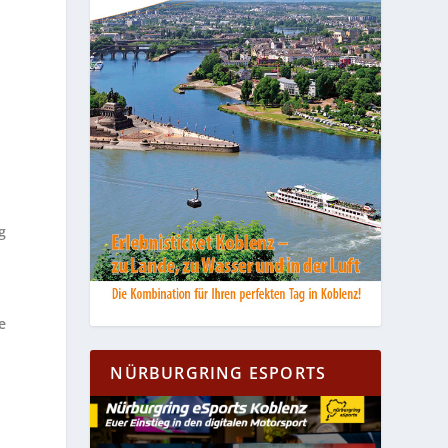
m
g
e
NÜRBURGRING ESPORTS
n