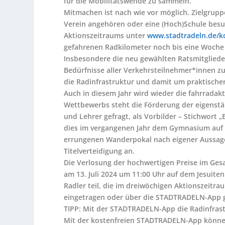
für die Mobilitätswende zu sammeln.
Mitmachen ist nach wie vor möglich. Zielgrupp
Verein angehören oder eine (Hoch)Schule besu
Aktionszeitraums unter
www.stadtradeln.de/k
gefahrenen Radkilometer noch bis eine Woche
Insbesondere die neu gewählten Ratsmitglieder
Bedürfnisse aller Verkehrsteilnehmer*innen zu
die Radinfrastruktur und damit um praktischen
Auch in diesem Jahr wird wieder die fahrradakt
Wettbewerbs steht die Förderung der eigenstän
und Lehrer gefragt, als Vorbilder – Stichwort 
dies im vergangenen Jahr dem Gymnasium auf 
errungenen Wanderpokal nach eigener Aussage
Titelverteidigung an.
Die Verlosung der hochwertigen Preise im Ge
am 13. Juli 2024 um 11:00 Uhr auf dem Jesuite
Radler teil, die im dreiwöchigen Aktionszeitr
eingetragen oder über die STADTRADELN-App 
TIPP: Mit der STADTRADELN-App die Radinfrast
Mit der kostenfreien STADTRADELN-App könne