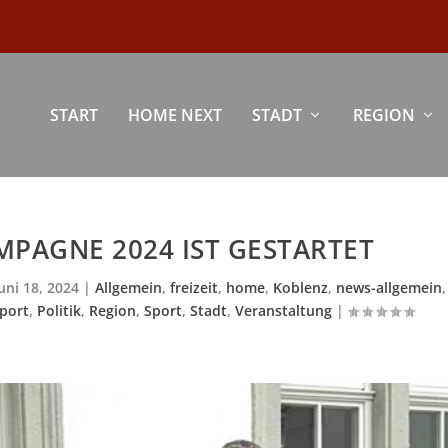
START
HOME NEXT
STADT
REGION
PAGNE 2024 IST GESTARTET
uni 18, 2024
|
Allgemein
,
freizeit
,
home
,
Koblenz
,
news-allgemein
,
port
,
Politik
,
Region
,
Sport
,
Stadt
,
Veranstaltung
|