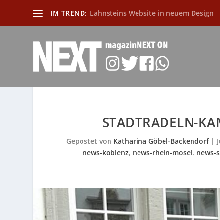
IM TREND:
Lahnsteins Website in neuem Design
STADTRADELN-KAM
Gepostet von
Katharina Göbel-Backendorf
|
J
news-koblenz
,
news-rhein-mosel
,
news-s