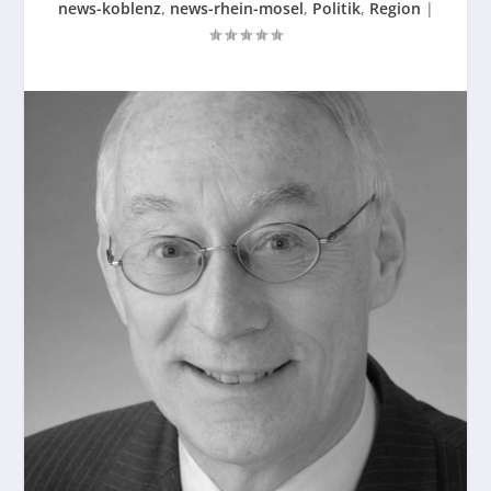
news-koblenz
,
news-rhein-mosel
,
Politik
,
Region
|