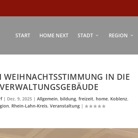
START
HOME NEXT
STADT
REGION
N WEIHNACHTSSTIMMUNG IN DIE
 VERWALTUNGSGEBÄUDE
f
|
Dez. 9, 2025
|
Allgemein
,
bildung
,
freizeit
,
home
,
Koblenz
,
gion
,
Rhein-Lahn-Kreis
,
Veranstaltung
|