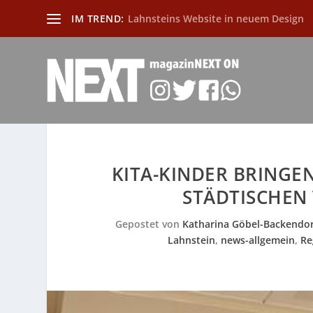
IM TREND:
Lahnsteins Website in neuem Design
KITA-KINDER BRINGE
STÄDTISCHEN
Gepostet von
Katharina Göbel-Backendor
Lahnstein
,
news-allgemein
,
Re