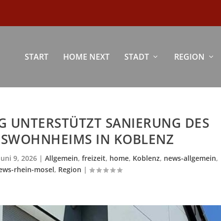
START
HOME NEXT
STADT
REGION
NG UNTERSTÜTZT SANIERUNG DES
SWOHNHEIMS IN KOBLENZ
Juni 9, 2026
|
Allgemein
,
freizeit
,
home
,
Koblenz
,
news-allgemein
,
ews-rhein-mosel
,
Region
|