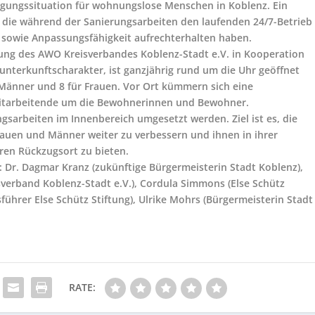
gungssituation für wohnungslose Menschen in Koblenz. Ein
, die während der Sanierungsarbeiten den laufenden 24/7-Betrieb
owie Anpassungsfähigkeit aufrechterhalten haben.
ung des AWO Kreisverbandes Koblenz-Stadt e.V. in Kooperation
tunterkunftscharakter, ist ganzjährig rund um die Uhr geöffnet
 Männer und 8 für Frauen. Vor Ort kümmern sich eine
Mitarbeitende um die Bewohnerinnen und Bewohner.
gsarbeiten im Innenbereich umgesetzt werden. Ziel ist es, die
rauen und Männer weiter zu verbessern und ihnen in ihrer
ren Rückzugsort zu bieten.
. r.: Dr. Dagmar Kranz (zukünftige Bürgermeisterin Stadt Koblenz),
verband Koblenz-Stadt e.V.), Cordula Simmons (Else Schütz
sführer Else Schütz Stiftung), Ulrike Mohrs (Bürgermeisterin Stadt
RATE: