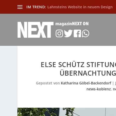
IM TREND:
Lahnsteins Website in neuem Design
ELSE SCHÜTZ STIFTU
ÜBERNACHTUNG
Gepostet von
Katharina Göbel-Backendorf
|
news-koblenz
,
n