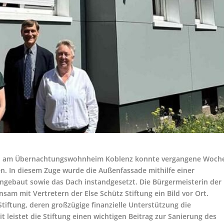
ten am Übernachtungswohnheim Koblenz konnte vergangene Woch
en. In diesem Zuge wurde die Außenfassade mithilfe einer
ingebaut sowie das Dach instandgesetzt. Die Bürgermeisterin der
am mit Vertretern der Else Schütz Stiftung ein Bild vor Ort.
Stiftung, deren großzügige finanzielle Unterstützung die
 leistet die Stiftung einen wichtigen Beitrag zur Sanierung des