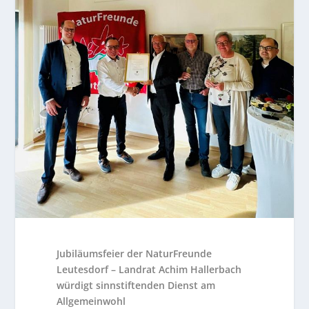
Jubiläumsfeier der NaturFreunde
Leutesdorf – Landrat Achim Hallerbach
würdigt sinnstiftenden Dienst am
Allgemeinwohl