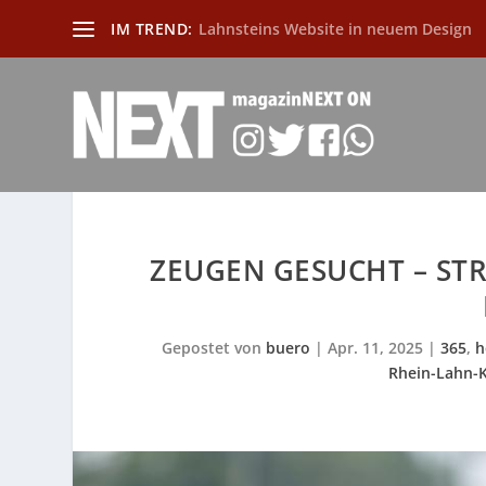
IM TREND:
Lahnsteins Website in neuem Design
ZEUGEN GESUCHT – ST
Gepostet von
buero
|
Apr. 11, 2025
|
365
,
h
Rhein-Lahn-K