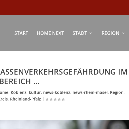
START
HOME NEXT
STADT
REGION
RASSENVERKEHRSGEFÄHRDUNG IM B
EREICH …
ome
,
Koblenz
,
kultur
,
news-koblenz
,
news-rhein-mosel
,
Region
,
reis
,
Rheinland-Pfalz
|