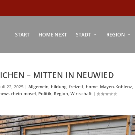
START
HOME NEXT
STADT
REGION
ICHEN – MITTEN IN NEUWIED
Juli 22, 2025
|
Allgemein
,
bildung
,
freizeit
,
home
,
Mayen-Koblenz
,
news-rhein-mosel
,
Politik
,
Region
,
Wirtschaft
|