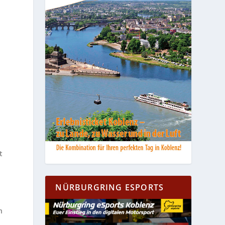
u
t
NÜRBURGRING ESPORTS
h