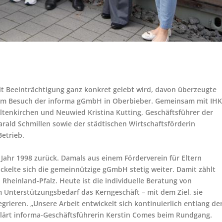
it Beeinträchtigung ganz konkret gelebt wird, davon überzeugte
eim Besuch der informa gGmbH in Oberbieber. Gemeinsam mit IHK
Altenkirchen und Neuwied Kristina Kutting, Geschäftsführer der
rald Schmillen sowie der städtischen Wirtschaftsförderin
Betrieb.
Jahr 1998 zurück. Damals aus einem Förderverein für Eltern
ckelte sich die gemeinnützige gGmbH stetig weiter. Damit zählt
 Rheinland-Pfalz. Heute ist die individuelle Beratung von
nterstützungsbedarf das Kerngeschäft – mit dem Ziel, sie
grieren. „Unsere Arbeit entwickelt sich kontinuierlich entlang de
rklärt informa-Geschäftsführerin Kerstin Comes beim Rundgang.