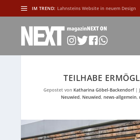
IM TREND:
Lahnsteins Website in neuem Design
TEILHABE ERMÖGL
Gepostet von
Katharina Göbel-Backendorf
|
Neuwied
,
Neuwied
,
news-allgemein
,