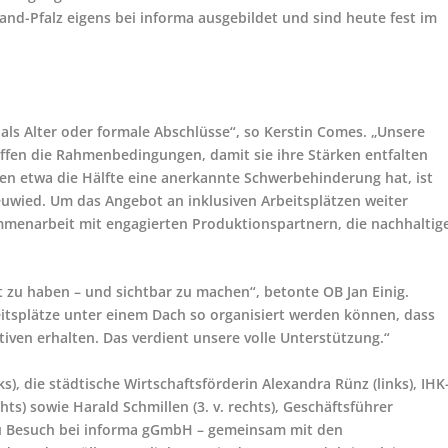
nd-Pfalz eigens bei informa ausgebildet und sind heute fest im
als Alter oder formale Abschlüsse“, so Kerstin Comes. „Unsere
affen die Rahmenbedingungen, damit sie ihre Stärken entfalten
en etwa die Hälfte eine anerkannte Schwerbehinderung hat, ist
Neuwied. Um das Angebot an inklusiven Arbeitsplätzen weiter
mmenarbeit mit engagierten Produktionspartnern, die nachhaltig
dt zu haben – und sichtbar zu machen“, betonte OB Jan Einig.
eitsplätze unter einem Dach so organisiert werden können, dass
ven erhalten. Das verdient unsere volle Unterstützung.“
ks), die städtische Wirtschaftsförderin Alexandra Rünz (links), IHK
hts) sowie Harald Schmillen (3. v. rechts), Geschäftsführer
zu Besuch bei informa gGmbH – gemeinsam mit den