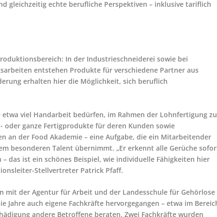
d gleichzeitig echte berufliche Perspektiven – inklusive tariflich
Produktionsbereich: In der Industrieschneiderei sowie bei
sarbeiten entstehen Produkte für verschiedene Partner aus
rung erhalten hier die Möglichkeit, sich beruflich
 etwa viel Handarbeit bedürfen, im Rahmen der Lohnfertigung z
n- oder ganze Fertigprodukte für deren Kunden sowie
gen an der Food Akademie – eine Aufgabe, die ein Mitarbeitender
em besonderen Talent übernimmt. „Er erkennt alle Gerüche sofor
 das ist ein schönes Beispiel, wie individuelle Fähigkeiten hier
nsleiter-Stellvertreter Patrick Pfaff.
mit der Agentur für Arbeit und der Landesschule für Gehörlose
die Jahre auch eigene Fachkräfte hervorgegangen – etwa im Bereic
hädigung andere Betroffene beraten. Zwei Fachkräfte wurden