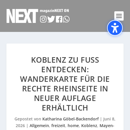
KOBLENZ ZU FUSS E
NTDECKEN: W
ANDERKARTE FÜR DIE R
ECHTE RHEINSEITE IN N
EUER AUFLAGE E
RHÄLTLICH
Gepostet von
Katharina Göbel-Backendorf
|
Juni 8,
2026
|
Allgemein
,
freizeit
,
home
,
Koblenz
,
Mayen-