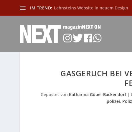
IM TREND:
Lahnsteins Website in neuem Design
GASGERUCH BEI 
F
Gepostet von
Katharina Göbel-Backendorf
|
polizei
,
Poliz