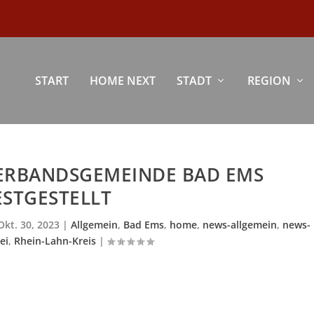
START
HOME NEXT
STADT
REGION
VERBANDSGEMEINDE BAD EMS
ESTGESTELLT
Okt. 30, 2023
|
Allgemein
,
Bad Ems
,
home
,
news-allgemein
,
news-
ei
,
Rhein-Lahn-Kreis
|