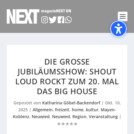
DIE GROSSE J
UBILÄUMSSHOW: SHOUT L
OUD ROCKT ZUM 20. MAL D
AS BIG HOUSE
Gepostet von
Katharina Göbel-Backendorf
|
Okt. 10,
2025
|
Allgemein
,
freizeit
,
home
,
kultur
,
Mayen-
Koblenz
,
Neuwied
,
Neuwied
,
Region
,
Veranstaltung
|