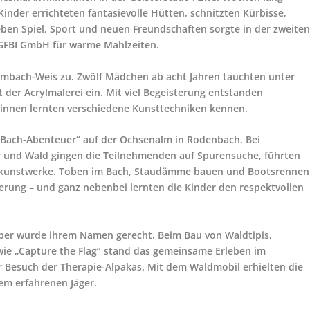
nder errichteten fantasievolle Hütten, schnitzten Kürbisse,
eben Spiel, Sport und neuen Freundschaften sorgte in der zweite
 GFBI GmbH für warme Mahlzeiten.
imbach-Weis zu. Zwölf Mädchen ab acht Jahren tauchten unter
t der Acrylmalerei ein. Mit viel Begeisterung entstanden
erinnen lernten verschiedene Kunsttechniken kennen.
 Bach-Abenteuer“ auf der Ochsenalm in Rodenbach. Bei
 und Wald gingen die Teilnehmenden auf Spurensuche, führten
rkunstwerke. Toben im Bach, Staudämme bauen und Bootsrennen
rung – und ganz nebenbei lernten die Kinder den respektvollen
er wurde ihrem Namen gerecht. Beim Bau von Waldtipis,
ie „Capture the Flag“ stand das gemeinsame Erleben im
r Besuch der Therapie-Alpakas. Mit dem Waldmobil erhielten die
em erfahrenen Jäger.