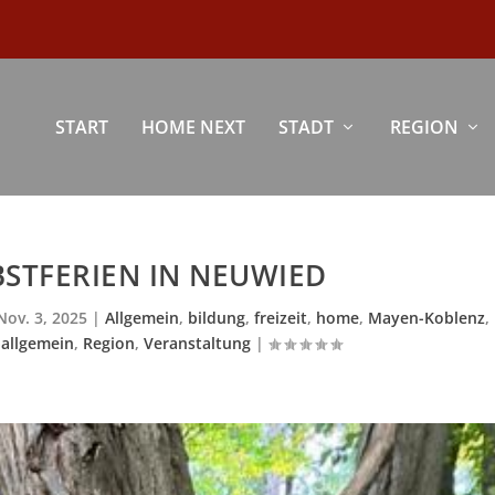
START
HOME NEXT
STADT
REGION
STFERIEN IN NEUWIED
Nov. 3, 2025
|
Allgemein
,
bildung
,
freizeit
,
home
,
Mayen-Koblenz
,
allgemein
,
Region
,
Veranstaltung
|