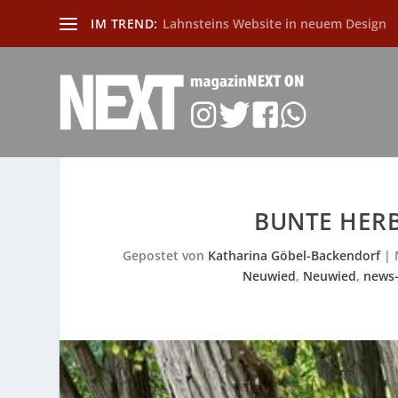
IM TREND:
Lahnsteins Website in neuem Design
BUNTE HERB
Gepostet von
Katharina Göbel-Backendorf
|
Neuwied
,
Neuwied
,
news-