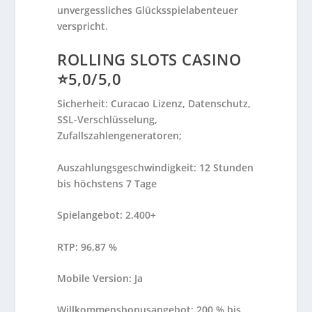
unvergessliches Glücksspielabenteuer
verspricht.
ROLLING SLOTS CASINO
⭐️5,0/5,0
Sicherheit
: Curacao Lizenz, Datenschutz,
SSL-Verschlüsselung,
Zufallszahlengeneratoren;
Auszahlungsgeschwindigkeit
: 12 Stunden
bis höchstens 7 Tage
Spielangebot
: 2.400+
RTP
: 96,87 %
Mobile Version
: Ja
Willkommensbonusangebot
: 200 % bis