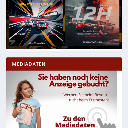
MEDIADATEN