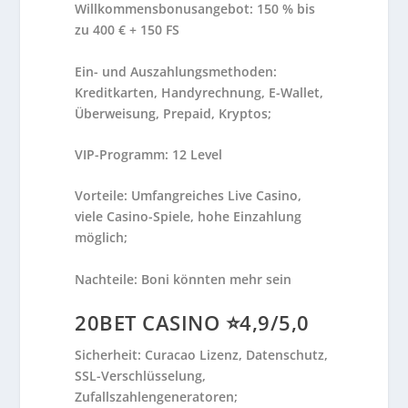
Willkommensbonusangebot
: 150 % bis
zu 400 € + 150 FS
Ein- und Auszahlungsmethoden
:
Kreditkarten, Handyrechnung, E-Wallet,
Überweisung, Prepaid, Kryptos;
VIP-Programm
: 12 Level
Vorteile
: Umfangreiches Live Casino,
viele Casino-Spiele, hohe Einzahlung
möglich;
Nachteile
: Boni könnten mehr sein
20BET CASINO ⭐️4,9/5,0
Sicherheit
: Curacao Lizenz, Datenschutz,
SSL-Verschlüsselung,
Zufallszahlengeneratoren;