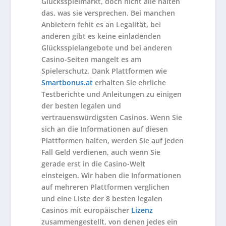
Glücksspielmarkt, doch nicht alle halten
das, was sie versprechen. Bei manchen
Anbietern fehlt es an Legalität, bei
anderen gibt es keine einladenden
Glücksspielangebote und bei anderen
Casino-Seiten mangelt es am
Spielerschutz. Dank Plattformen wie
Smartbonus.at
erhalten Sie ehrliche
Testberichte und Anleitungen zu einigen
der besten legalen und
vertrauenswürdigsten Casinos. Wenn Sie
sich an die Informationen auf diesen
Plattformen halten, werden Sie auf jeden
Fall Geld verdienen, auch wenn Sie
gerade erst in die Casino-Welt
einsteigen. Wir haben die Informationen
auf mehreren Plattformen verglichen
und eine Liste der
8 besten legalen
Casinos
mit europäischer
Lizenz
zusammengestellt, von denen jedes ein