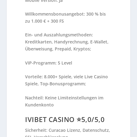
Mobile Version
: Ja
Willkommensbonusangebot
: 300 % bis
zu 1.000 € + 300 FS
Ein- und Auszahlungsmethoden
:
Kreditkarten, Handyrechnung, E-Wallet,
Überweisung, Prepaid, Kryptos;
VIP-Programm
: 5 Level
Vorteile
: 8.000+ Spiele, viele Live Casino
Spiele, Top-Bonusprogramm;
Nachteil
: Keine Limiteinstellungen im
Kundenkonto
IVIBET CASINO ⭐️5,0/5,0
Sicherheit
: Curacao Lizenz, Datenschutz,