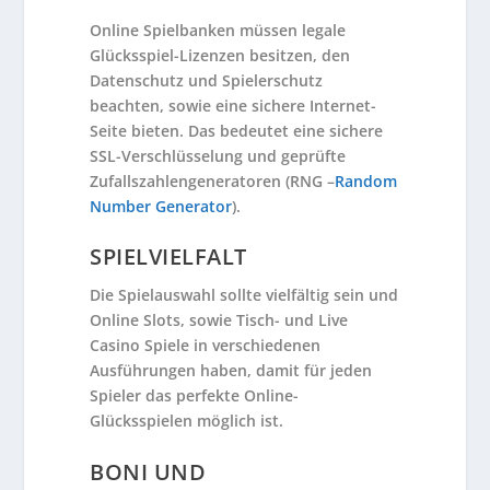
Online Spielbanken müssen
legale
Glücksspiel-Lizenzen
besitzen, den
Datenschutz
und
Spielerschutz
beachten, sowie eine sichere Internet-
Seite bieten. Das bedeutet eine sichere
SSL-Verschlüsselung
und geprüfte
Zufallszahlengeneratoren
(RNG –
Random
Number Generator
).
SPIELVIELFALT
Die Spielauswahl sollte vielfältig sein und
Online Slots, sowie Tisch- und Live
Casino Spiele
in verschiedenen
Ausführungen haben, damit für jeden
Spieler das perfekte Online-
Glücksspielen möglich ist.
BONI UND