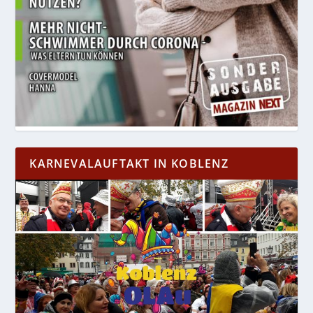
KARNEVALAUFTAKT IN KOBLENZ