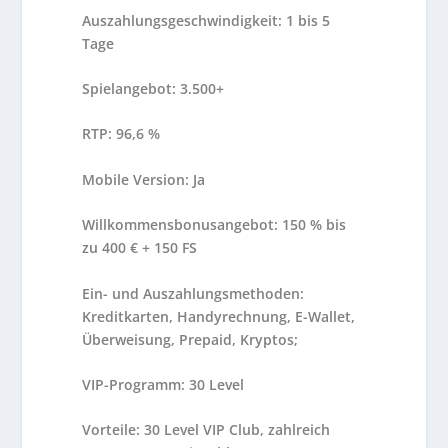
Auszahlungsgeschwindigkeit
: 1 bis 5
Tage
Spielangebot
: 3.500+
RTP
: 96,6 %
Mobile Version
: Ja
Willkommensbonusangebot
: 150 % bis
zu 400 € + 150 FS
Ein- und Auszahlungsmethoden
:
Kreditkarten, Handyrechnung, E-Wallet,
Überweisung, Prepaid, Kryptos;
VIP-Programm
: 30 Level
Vorteile
: 30 Level VIP Club, zahlreich