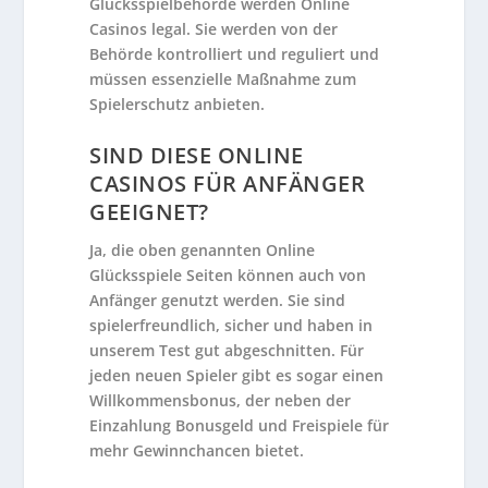
Glücksspielbehörde werden Online
Casinos legal. Sie werden von der
Behörde kontrolliert und reguliert und
müssen essenzielle Maßnahme zum
Spielerschutz anbieten.
SIND DIESE ONLINE
CASINOS FÜR ANFÄNGER
GEEIGNET?
Ja, die oben genannten Online
Glücksspiele Seiten können auch von
Anfänger genutzt werden. Sie sind
spielerfreundlich, sicher und haben in
unserem Test gut abgeschnitten. Für
jeden neuen Spieler gibt es sogar einen
Willkommensbonus, der neben der
Einzahlung Bonusgeld und Freispiele für
mehr Gewinnchancen bietet.