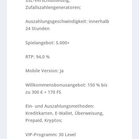
SSL-Verschlüsselung,
Zufallszahlengeneratoren;
Auszahlungsgeschwindigkeit
: innerhalb
24 Stunden
Spielangebot
: 5.000+
RTP
: 94,0 %
Mobile Version
: Ja
Willkommensbonusangebot
: 150 % bis
zu 300 € + 170 FS
Ein- und Auszahlungsmethoden
:
Kreditkarten, E-Wallet, Überweisung,
Prepaid, Kryptos;
VIP-Programm
: 30 Level