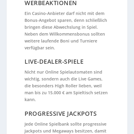
WERBEAKTIONEN
Ein Casino-Anbieter darf nicht mit dem
Bonus-Angebot sparen, denn schließlich
bringen diese Abwechslung in Spiel.
Neben dem
Willkommensbonus
sollten
weitere laufende Boni und Turniere
verfügbar sein.
LIVE-DEALER-SPIELE
Nicht nur Online Spielautomaten sind
wichtig, sondern auch die Live Games,
die
besonders High Roller
lieben, weil
man
bis zu 15.000 €
am Spieltisch setzen
kann.
PROGRESSIVE JACKPOTS
Jede Online Spielbank sollte
progressive
Jackpots und Megaways
besitzen, damit